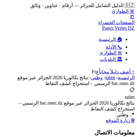
🇩🇿 الدليل الشامل للجزائر — أرقام · عناوين · وثائق
🚨 الطوارئ
📒
الصفحات الخضراء
Pages Vertes DZ
🏠 الرئيسية
📞 الأدلة
🚨 الطوارئ
🏛️ البلديات
+ أضف دليلاً مجاناً
ع
Fr
الرئيسية
›
talim
›
وطني
›
نتائج بكالوريا 2026 الجزائر عبر موقع
bac.onec.dz الرسمي – استخراج كشف النقاط
📋
talim
نتائج بكالوريا 2026 الجزائر عبر موقع bac.onec.dz الرسمي –
استخراج كشف النقاط
📍 وطني
🌐 زيارة الموقع
معلومات الاتصال