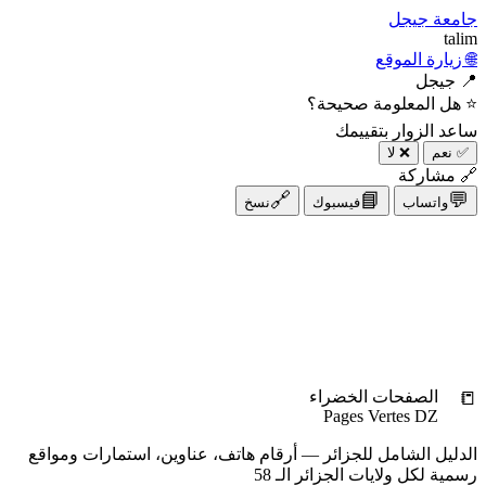
جامعة جيجل
talim
🌐 زيارة الموقع
📍 جيجل
⭐ هل المعلومة صحيحة؟
ساعد الزوار بتقييمك
✅ نعم
❌ لا
🔗 مشاركة
🔗
📘
💬
واتساب
فيسبوك
نسخ
📋
أضف دليلك مجاناً
رقمك أو عنوانك للجميع
+ أضف الآن
📒
الصفحات الخضراء
Pages Vertes DZ
الدليل الشامل للجزائر — أرقام هاتف، عناوين، استمارات ومواقع
رسمية لكل ولايات الجزائر الـ 58