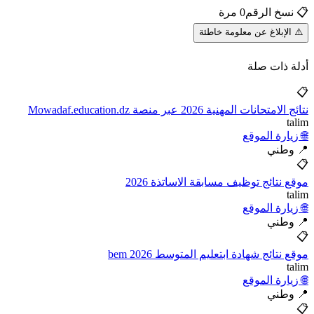
📋 نسخ الرقم
0 مرة
⚠️ الإبلاغ عن معلومة خاطئة
أدلة ذات صلة
📋
نتائج الامتحانات المهنية 2026 عبر منصة Mowadaf.education.dz
talim
🌐 زيارة الموقع
📍 وطني
📋
موقع نتائج توظيف مسابقة الاساتذة 2026
talim
🌐 زيارة الموقع
📍 وطني
📋
موقع نتائج شهادة ابتعليم المتوسط 2026 bem
talim
🌐 زيارة الموقع
📍 وطني
📋