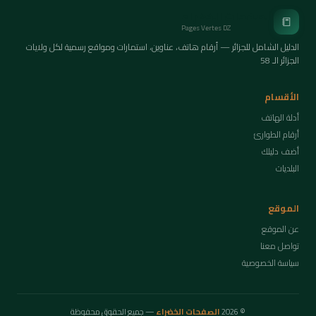
الصفحات الخضراء
📒
Pages Vertes DZ
الدليل الشامل للجزائر — أرقام هاتف، عناوين، استمارات ومواقع رسمية لكل ولايات
الجزائر الـ 58
الأقسام
أدلة الهاتف
أرقام الطوارئ
أضف دليلك
البلديات
الموقع
عن الموقع
تواصل معنا
سياسة الخصوصية
© 2026
الصفحات الخضراء
— جميع الحقوق محفوظة