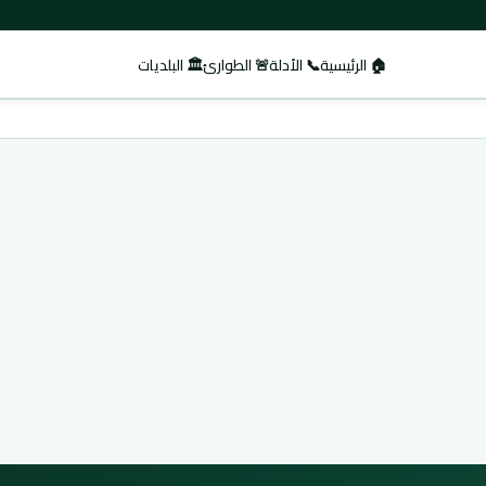
🏠 الرئيسية
📞 الأدلة
🚨 الطوارئ
🏛️ البلديات