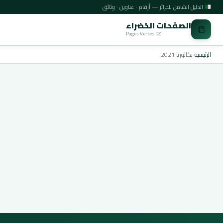
الدليل الشامل للجزائر — أرقام · عناوين · وثائق
الصفحات الخضراء
📒
Pages Vertes DZ
الرئيسية
›
بكالوريا 2021