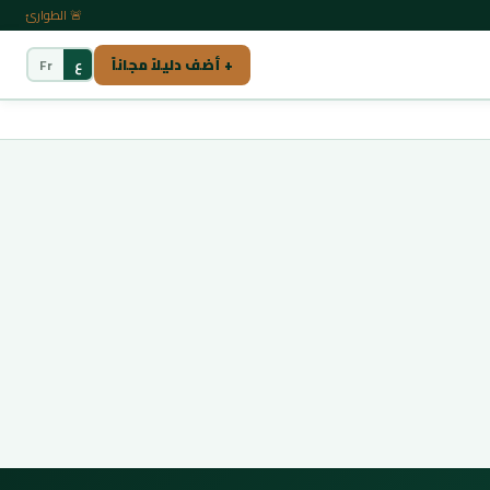
🚨 الطوارئ
+ أضف دليلاً مجاناً
ع
Fr