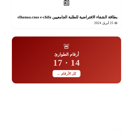
📰
بطاقة الشفاء الافتراضية للطلبة الجامعيين elhanaa.cnas e-chifa
📅 25 أبريل 2024
🚨
أرقام الطوارئ
14 · 17
كل الأرقام ←
📋
أضف دليلك مجاناً
رقمك أو عنوانك للجميع
+ أضف الآن