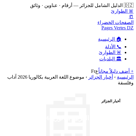
🇩🇿 الدليل الشامل للجزائر — أرقام · عناوين · وثائق
🚨 الطوارئ
📒
الصفحات الخضراء
Pages Vertes DZ
🏠 الرئيسية
📞 الأدلة
🚨 الطوارئ
🏛️ البلديات
+ أضف دليلاً مجاناً
ع
Fr
الرئيسية
›
أخبار الجزائر
›
موضوع اللغة العربية بكالوريا 2026 آداب
وفلسفة
📰
أخبار الجزائر
موضوع اللغة العربية بكالوريا 2026 آداب
وفلسفة