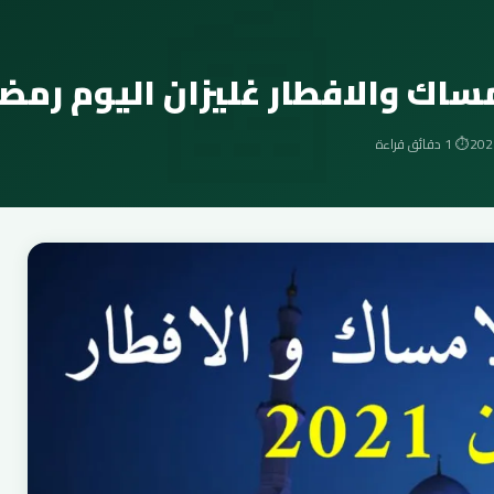
📰
اك والافطار غليزان اليوم رمضان 1
⏱️ 1 دقائق قراءة