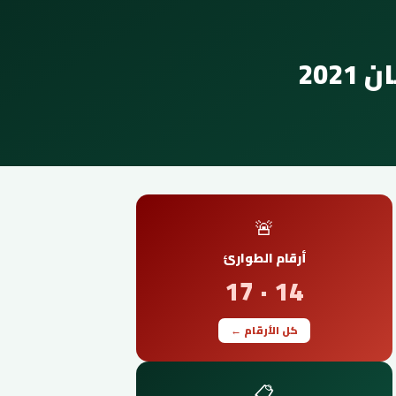
202
🚨
أرقام الطوارئ
14 · 17
كل الأرقام ←
📋