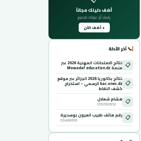
أضف دليلك مجاناً
رقمك أو عنوانك للجميع
+ أضف الآن
📞 آخر الأدلة
نتائج الامتحانات المهنية 2026 عبر
📋
منصة Mowadaf.education.dz
نتائج بكالوريا 2026 الجزائر عبر موقع
📋
bac.onec.dz الرسمي – استخراج
كشف النقاط
هشام شعلال
📋
0557820952
رقم هاتف طبيب العيون بوسديرة
📋
034496999