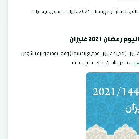
تقبل الله صيامكم ، نقدم لكم مواقيت الامساك والافطار اليوم رمضان 2021 غليزان، حسب يومية وزارة
ضان 2021 غليزان
ليزان ( مدينة غليزان وجميع بلدياتها ) وفق يومية وزارة الشؤون
يب
، ندعو الله ان يبارك له في صحته