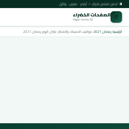
الدليل الشامل للجزائر — أرقام · عناوين · وثائق
الصفحات الخضراء
📒
Pages Vertes DZ
الرئيسية
›
رمضان 2021
›
مواقيت الامساك والافطار غليزان اليوم رمضان 2021