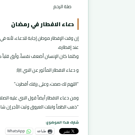
صلة الرحم
دعاء الافطار في رمضان
إن وقت الإفطار موطن إجابة للدعاء، لأنه في
عند إفطاره،
وكلما كان الإنسان أضعف نفساً، وأرق قلباً كا
و دعاء الافطار المأثور عن النبي ﷺ
“اللهم لك صمت، وعلى رزقك أفطرت”
ومن دعاء الافطار أيضاً قول النبي عليه الصلا
“ذهب الظمأ وابتلت العروق وثبت الأجر إن شاء 
شارك هذا الموضوع:
طباعة
WhatsApp