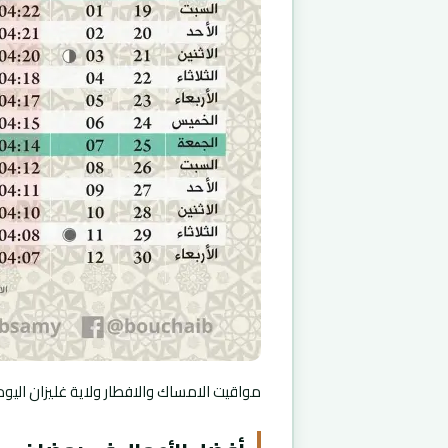
مواقيت الامساك والافطار ولاية غليزان اليوم ر