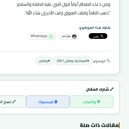
ومن دعاء الافطار أيضاً قول النبي عليه الصلاة والسلام:
“ذهب الظمأ وابتلت العروق وثبت الأجر إن شاء الله”.
شارك هذا الموضوع:
طباعة
WhatsApp
🏷️ الوسوم:
#امساكية رمضان 2021
#رمضان
🔗 شارك المقال
💬 واتساب
📘 فيسبوك
🔗 نسخ الر
مقالات ذات صلة