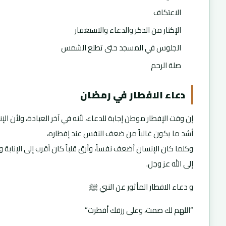
الاعتكاف
الإكثار من الذكر والدعاء والاستغفار
الجلوس في المسجد حتى تطلع الشمس
صلة الرحم
دعاء الافطار في رمضان
إن وقت الإفطار موطن إجابة للدعاء، لأنه في آخر العبادة، ولأن الإ
أشد ما يكون غالباً من ضعف النفس عند إفطاره،
وكلما كان الإنسان أضعف نفساً، وأرق قلباً كان أقرب إلى الإنابة و
إلى الله عز وجل.
و دعاء الافطار المأثور عن النبي ﷺ
“اللهم لك صمت، وعلى رزقك أفطرت”