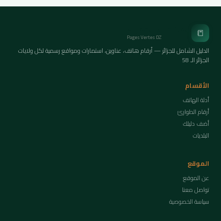
الصفحات الخضراء
📒
Pages Vertes DZ
الدليل الشامل للجزائر — أرقام هاتف، عناوين، استمارات ومواقع رسمية لكل ولايات
الجزائر الـ 58
الأقسام
أدلة الهاتف
أرقام الطوارئ
أضف دليلك
البلديات
الموقع
عن الموقع
تواصل معنا
سياسة الخصوصية