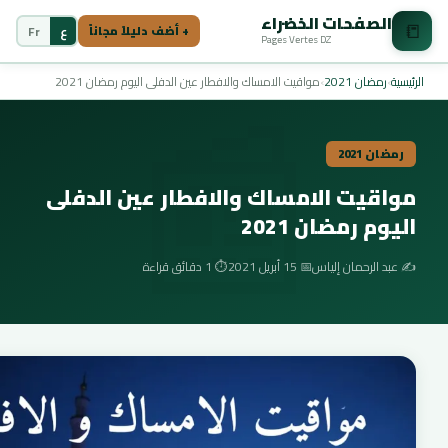
الصفحات الخضراء
📒
ع
Fr
+ أضف دليلاً مجاناً
Pages Vertes DZ
📰
الرئيسية
›
رمضان 2021
›
مواقيت الامساك والافطار عين الدفلى اليوم رمضان 2021
رمضان 2021
مواقيت الامساك والافطار عين الدفلى
اليوم رمضان 2021
✍️ عبد الرحمان إلياس
📅 15 أبريل 2021
⏱️ 1 دقائق قراءة