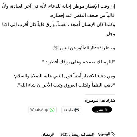
إن وقت الإفطار موطن إجابة للدعاء، لأنه في آخر العبادة، ولأن
غالباً من ضعف النفس عند إفطاره،
وكلما كان الإنسان أضعف نفساً، وأرق قلباً كان أقرب إلى الإناب
وجل.
و دعاء الافطار المأثور عن النبي ﷺ
“اللهم لك صمت، وعلى رزقك أفطرت”
ومن دعاء الافطار أيضاً قول النبي عليه الصلاة والسلام:
“ذهب الظمأ وابتلت العروق وثبت الأجر إن شاء الله”.
شارك هذا الموضوع:
طباعة
WhatsApp
🏷️ الوسوم:
#امساكية رمضان 2021
#رمضان