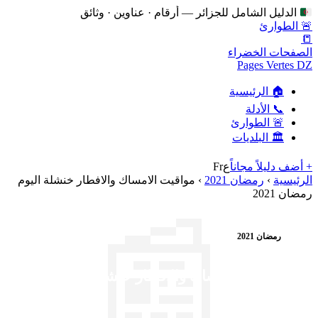
الدليل الشامل للجزائر — أرقام · عناوين · وثائق
🚨 الطوارئ
📒
الصفحات الخضراء
Pages Vertes DZ
🏠 الرئيسية
📞 الأدلة
🚨 الطوارئ
🏛️ البلديات
+ أضف دليلاً مجاناً
ع
Fr
الرئيسية
›
رمضان 2021
›
مواقيت الامساك والافطار خنشلة اليوم
رمضان 2021
📰
رمضان 2021
مواقيت الامساك والافطار خنشلة اليوم
رمضان 2021