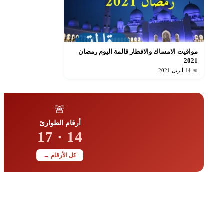
مواقيت الامساك والافطار قالمة اليوم رمضان
2021
📅 14 أبريل 2021
🚨
أرقام الطوارئ
14 · 17
كل الأرقام ←
📋
أضف دليلك مجاناً
رقمك أو عنوانك للجميع