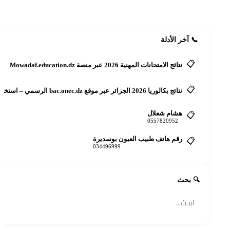
+ أضف الآن
📞 آخر الأدلة
📋
نتائج الامتحانات المهنية 2026 عبر منصة Mowadaf.education.dz
📋
نتائج بكالوريا 2026 الجزائر عبر موقع bac.onec.dz الرسمي – استخراج كشف النقاط
هشام شعلال
📋
0557820952
رقم هاتف طبيب العيون بوسديرة
📋
034496999
🔍 بحث