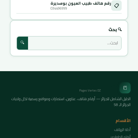
رقم هاتف طبيب العيون بوسديرة
📋
034496999
🔍 بحث
🔍
الصفحات الخضراء
📒
Pages Vertes DZ
الدليل الشامل للجزائر — أرقام هاتف، عناوين، استمارات ومواقع رسمية لكل ولايات
الجزائر الـ 58
الأقسام
أدلة الهاتف
أرقام الطوارئ