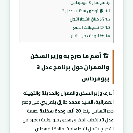
برنامج عدل 3 ببومرداس
1.1
🏠 توطين سكنات عدل 3
1.2
💰 مبلغ الشطر الأول
1.3
🤝 تسهيلات الدفع
1.4
🎯 الهدف من القرار
🏗️ أهم ما صرح به وزير السكن
والعمران حول برنامج عدل 3
ببومرداس
أشرف
وزير السكن والعمران والمدينة والتهيئة
العمرانية، السيد محمد طارق بلعريبي
على وضع
حجر الأساس لإنجاز
20 ألف وحدة سكنية
بصيغة
عدل 3
بالقطب الحضري سيدي حلو بولاية بومرداس.
التصريح يشمل نقاط هامة لفائدة المسجلين.