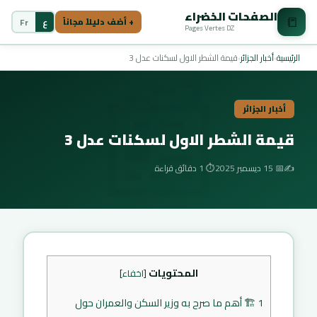
الصفحات الخضراء
📒
📰
ع
Fr
+ أضف دليلاً مجاناً
Pages Vertes DZ
الرئيسية
›
أخبار الجزائر
›
قيمة الشطر الاول لسكنات عدل 3
أخبار الجزائر
قيمة الشطر الاول لسكنات عدل 3
✍️
📅 15 ديسمبر 2025
⏱️ 1 دقائق قراءة
المحتويات
[
اخفاء
]
1
🏗️ أهم ما صرح به وزير السكن والعمران حول