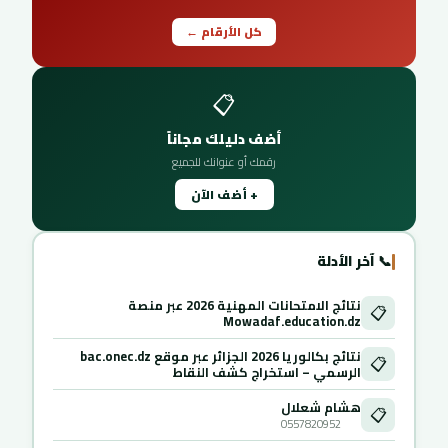
كل الأرقام ←
📋
أضف دليلك مجاناً
رقمك أو عنوانك للجميع
+ أضف الآن
📞 آخر الأدلة
نتائج الامتحانات المهنية 2026 عبر منصة
📋
Mowadaf.education.dz
نتائج بكالوريا 2026 الجزائر عبر موقع bac.onec.dz
📋
الرسمي – استخراج كشف النقاط
هشام شعلال
📋
0557820952