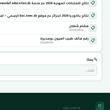
📋
نتائج الامتحانات المهنية 2026 عبر منصة Mowadaf.education.dz
📋
نتائج بكالوريا 2026 الجزائر عبر موقع bac.onec.dz الرسمي – استخراج كشف النقاط
هشام شعلال
📋
0557820952
رقم هاتف طبيب العيون بوسديرة
📋
034496999
🔍 بحث
الصفحات الخضراء
📒
Pages Vertes DZ