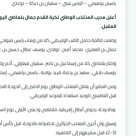
ياسين براهيمي – الياس شتي – سفيان بن دبكة – توغاي
المقبل
.
وضمت قائمة حامل اللقب الإفريقي كلا من وهاب رايس مبولحي، أ
جمال بن العمري، محمد أمين توقاي، يوسف عطال، حسين بن عياد
واختار بلماضي كلا من إسماعيل بن ناصر ، سفيان فيغولي ، أدم زر
يوسف بلايلي ، سعيد بن رحمة، فريد بولاية ، ياسين براهيمي ، إس
ومن المقرر أن يتنقل المنتخب الوطني يوم الاثنين إلى الدوحة (قط
قبل التنافسي الوحيد استعداد للموعد الإفريقي.
وبالدوحة، يخوض أبطال إفريقيا، مقابلتين وديتين: الأولى يوم السبت الفاتح من جانفي أمام غامبيا و
(3-2)، قبل سفريتهم إلى القاهرة.