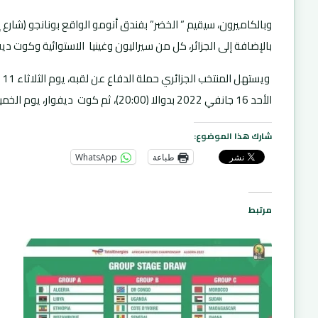
وبالكاميرون، سيقيم ” الخضر” بفندق أنومو الواقع بونانجو (شارع
بالإضافة إلى الجزائر، كل من سيراليون وغينيا الاستوائية وكوت ديف
الأحد 16 جانفي 2022 بدوالا (20:00)، ثم كوت ديفوار، يوم الخميس 20 جانفي 2022 في نفس الملعب ( 17:00).
شارك هذا الموضوع:
طباعة
WhatsApp
مرتبط