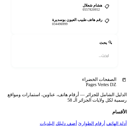
هشام شعلال
📋
0557820952
رقم هاتف طبيب العيون بوسديرة
📋
034496999
🔍 بحث
🔍
📒
الصفحات الخضراء
Pages Vertes DZ
الدليل الشامل للجزائر — أرقام هاتف، عناوين، استمارات ومواقع
رسمية لكل ولايات الجزائر الـ 58
الأقسام
أدلة الهاتف
أرقام الطوارئ
أضف دليلك
البلديات