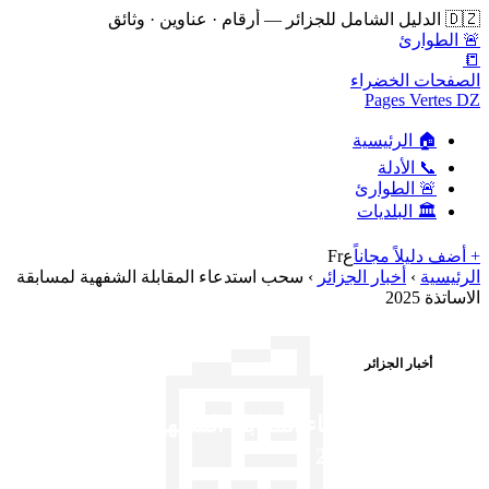
🇩🇿 الدليل الشامل للجزائر — أرقام · عناوين · وثائق
🚨 الطوارئ
📒
الصفحات الخضراء
Pages Vertes DZ
🏠 الرئيسية
📞 الأدلة
🚨 الطوارئ
🏛️ البلديات
+ أضف دليلاً مجاناً
ع
Fr
الرئيسية
›
أخبار الجزائر
›
سحب استدعاء المقابلة الشفهية لمسابقة
الاساتذة 2025
📰
أخبار الجزائر
سحب استدعاء المقابلة الشفهية لمسابقة
الاساتذة 2025