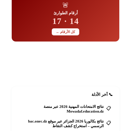
🚨
أرقام الطوارئ
14 · 17
كل الأرقام ←
📋
أضف دليلك مجاناً
رقمك أو عنوانك للجميع
+ أضف الآن
📞 آخر الأدلة
نتائج الامتحانات المهنية 2026 عبر منصة
📋
Mowadaf.education.dz
نتائج بكالوريا 2026 الجزائر عبر موقع bac.onec.dz
📋
الرسمي – استخراج كشف النقاط