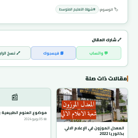
المحكم للعمليات البيداغوجية
🏷️ الوسوم:
#شهاة التعليم المتوسط
والتقنية المتعلقة بإعادة
التسجيلات وتحديث أنظمة
المعلومات. 📅 التواريخ الرسمية
المُعتمدة: 04…
🔗 شارك المقال
 نسخ الرابط
📘 فيسبوك
💬 واتساب
مقالات ذات صلة
📰
ع العلوم الطبيعية بيام 2024
📅 05 يونيو 2024
المعدل الموزون في الإعلام الالي
بكالوريا 2022