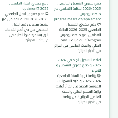
دفع حقوق التسجيل الجامعي
دفع حقوق النقل الجامعي
2026/2025 للطلبة القدامى عبر
2025 epaimentT
منصة بروغرس
🚍 دفع حقوق النقل الجامعي
progres.mesrs.dz/epaiement
2025-2026 للطلبة القدامى عبر
💳 دفع حقوق التسجيل
منصة بروغرس يُعد النقل
الجامعي 2025-2026 للطلبة
الجامعي من بين أهم الخدمات
القدامى | عبر منصة بروغرس
التي يستفيد منها الطلبة في
Progres أعلنت وزارة التعليم
في "أخبار الجزائر"
مختلف ولايات الوطن، حيث يُوفر
العالي والبحث العلمي في الجزائر
وسيلة تنقل يومية من مقر
في "أخبار الجزائر"
عن انطلاق عملية دفع حقوق
الإقامة أو السكن إلى الحرم
إعادة التسجيل للموسم
الجامعي، ما يُساعد على تخفيف
اعادة التسجيل الجامعي 2024-
الجامعي 2026/2025 الخاصة
الأعباء المالية والتنقل الآمن
2025 و دفع حقوق التسجيل و
بالطلبة الجامعيين القدامى،
والمنظم. للاستفادة من…
الايواء
وذلك ابتداءً من يوم 16 جويلية
📚 رزنامة نهاية السنة الجامعية
2025، عبر منصة إلكترونية
2024-2025 وبداية التسجيلات
موحدة هي
للموسم الجديد في الجزائر أعلنت
progres.mesrs.dz. 🟢 تتم…
وزارة التعليم العالي والبحث
العلمي الجزائرية عن رزنامة
في "أخبار الجزائر"
رسمية لإنهاء السنة الجامعية
2024-2025 والاستعداد
للموسم الجامعي الجديد 2025-
2026، وذلك في إطار التنظيم