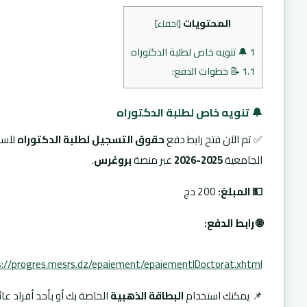
المحتويات
[
اخفاء
]
1
🔔 تنويه خاص لطلبة الدكتوراه
1.1
📝 خطوات الدفع:
🔔 تنويه خاص لطلبة الدكتوراه
✅ تم الآن فتح رابط دفع
حقوق التسجيل لطلبة الدكتوراه
للسن
الجامعية
2025-2026
عبر منصة
بروغرس
.
💵 المبلغ:
200 دج
🌐 رابط الدفع:
://progres.mesrs.dz/epaiement/epaiementIDoctorat.xhtml
📌 يمكنك استخدام
البطاقة الذهبية
الخاصة بك أو بأحد أفراد عائ