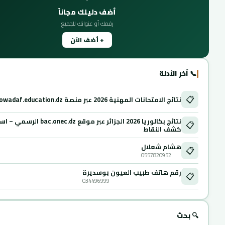
أضف دليلك مجاناً
رقمك أو عنوانك للجميع
+ أضف الآن
📞 آخر الأدلة
📋
نتائج الامتحانات المهنية 2026 عبر منصة Mowadaf.education.dz
نتائج بكالوريا 2026 الجزائر عبر موقع ac.onec.dz
📋
كشف النقاط
هشام شعلال
📋
0557820952
رقم هاتف طبيب العيون بوسديرة
📋
034496999
🔍 بحث