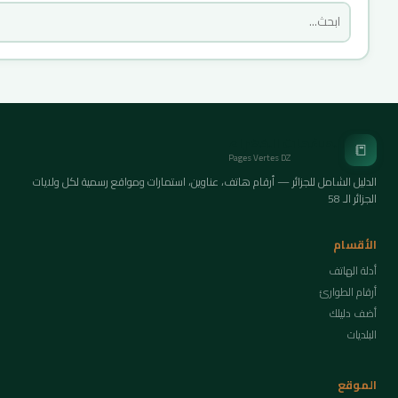
الصفحات الخضراء
📒
Pages Vertes DZ
الدليل الشامل للجزائر — أرقام هاتف، عناوين، استمارات ومواقع رسمية لكل ولايات
الجزائر الـ 58
الأقسام
أدلة الهاتف
أرقام الطوارئ
أضف دليلك
البلديات
الموقع