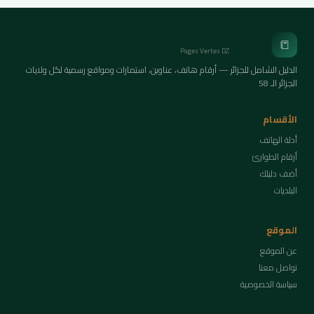
الصفحات الخضراء
📒
Pages Vertes DZ
الدليل الشامل للجزائر — أرقام هاتف، عناوين، استمارات ومواقع رسمية لكل ولايات
الجزائر الـ 58
الأقسام
أدلة الهاتف
أرقام الطوارئ
أضف دليلك
البلديات
الموقع
عن الموقع
تواصل معنا
سياسة الخصوصية