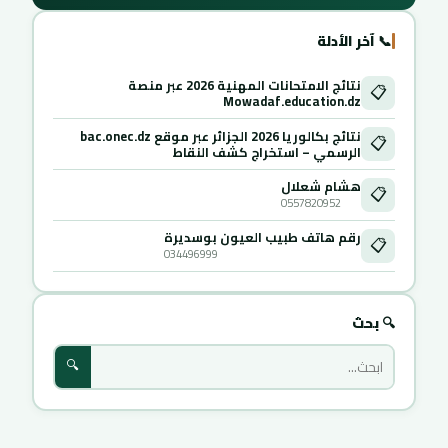
📞 آخر الأدلة
نتائج الامتحانات المهنية 2026 عبر منصة
📋
Mowadaf.education.dz
نتائج بكالوريا 2026 الجزائر عبر موقع bac.onec.dz
📋
الرسمي – استخراج كشف النقاط
هشام شعلال
📋
0557820952
رقم هاتف طبيب العيون بوسديرة
📋
034496999
🔍 بحث
🔍