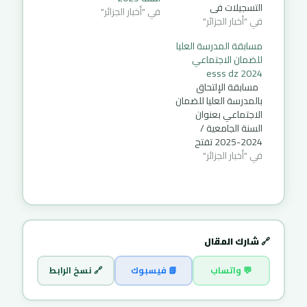
التسجيلات في
في "أخبار الجزائر"
في "أخبار الجزائر"
المسابقة الوطنية
للإلتحاق بالمدرسة
مسابقة المدرسة العليا
-دورة 2025- : ابتداء
للضمان الاجتماعي
من اليوم 12 أفريل
2024 esss dz
2025 إلى غاية 04 ماي
مسابقة الإلتحاق
2025 تتم التسجيلات
بالمدرسة العليا للضمان
في المسابقة إلكترونيا
الاجتماعي بعنوان
فقط عبر الرابط التالي:
السنة الجامعية /
https://ena.interieur.gov.dz
2024-2025 تفتح
توجيهات خاصة
في "أخبار الجزائر"
المدرسة العليا للضمان
بالتسجيل عن بعد في
الاجتماعي بعنوان
مسابقة الالتحاق…
السنة الجامعية 2024-
2025 شهادة الماستر
المهني في الضمان
الإجتماعي في
التخصصات قانون
🔗 شارك المقال
الحماية
الاجتماعية التسيير
💬 واتساب
📘 فيسبوك
🔗 نسخ الرابط
الاستراتيجي والتنفيذي
لمنظمات الحماية
الاجتماعية حساب