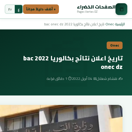
الصفحات الخضراء
📒
ع
Fr
+ أضف دليلاً مجاناً
Pages Vertes DZ
📰
الرئيسية
›
Onec
›
تاريخ اعلان نتائج بكالوريا 2022 bac onec dz
Onec
تاريخ اعلان نتائج بكالوريا 2022 bac
onec dz
✍️ هشام شعلال
📅 04 أبريل 2022
⏱️ 1 دقائق قراءة