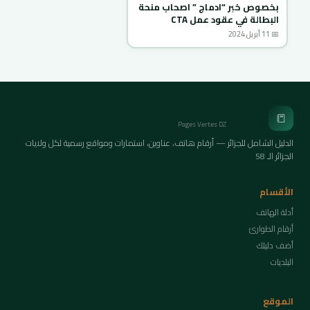
بخصوص خبر “ادماج ” اصحاب منحة
البطالة في عقود عمل CTA
📅 11 أبريل 2024
الصفحات الخضراء
📒
Pages Vertes DZ
الدليل الشامل للجزائر — أرقام هاتف، عناوين، استمارات ومواقع رسمية لكل ولايات
الجزائر الـ 58
الأقسام
أدلة الهاتف
أرقام الطوارئ
أضف دليلك
البلديات
الموقع