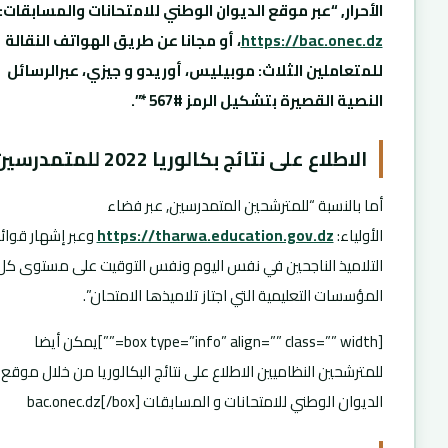
الأحرار, “عبر موقع الديوان الوطني للامتحانات والمسابقات
:
https://bac.onec.dz
، أو مجانا عن طريق الهواتف النقالة
للمتعاملين الثلاث: موبيليس، أوريدو و جيزي، عبرالرسائل
النصية القصيرة بتشكيل الرمز #567
*”.
الاطلاع على نتائج بكالوريا 2022 للمتمدرسين
أما بالنسبة “للمترشحين المتمدرسين, عبر فضاء
الأولياء:
https://tharwa.education.gov.dz
وعبر إشهار قوائ
التلاميذ الناجحين في نفس اليوم ونفس التوقيت على مستوى كل
المؤسسات التعليمية التي اجتاز تلاميذها الامتحان”.
[box type=”info” align=”” class=”” width=””]يمكن أيضا
للمترشحين النظاميين الاطلاع على نتائج البكالوريا من خلال موقع
الديوان الوطني للامتحانات و المسابقات bac.onec.dz[/box]