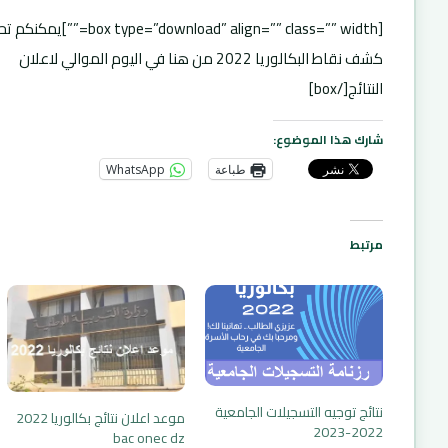
[box type=”download” align=”” class=”” width=”
كشف نقاط البكالوريا 2022 من هنا في اليوم الموالي لاعلان
النتائج[/box]
شارك هذا الموضوع:
طباعة
WhatsApp
مرتبط
نتائج توجيه التسجيلات الجامعية
موعد اعلان نتائج بكالوريا 2022
2022-2023
bac onec dz