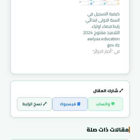
التعرف على المدرسة
الوزارة عن رزنامة و
التي تم تسجيل ابتك
كيفية التسجيلات في
كيفية التسجيل في
فيها سيكون في
السنة الأولى ابتدائي
السنة الاولى ابتدائي
الفترة من 30 جوان إلى
كما قدمت رابط
رابط فضاء اولياء
غاية 15 جويلية…
وشروط التسجيل…
التلاميذ مفتوح 2024
awlyaa education
gov dz
في "أخبار الجزائر"
🔗 شارك المقال
💬 واتساب
📘 فيسبوك
🔗 نسخ الرابط
مقالات ذات صلة