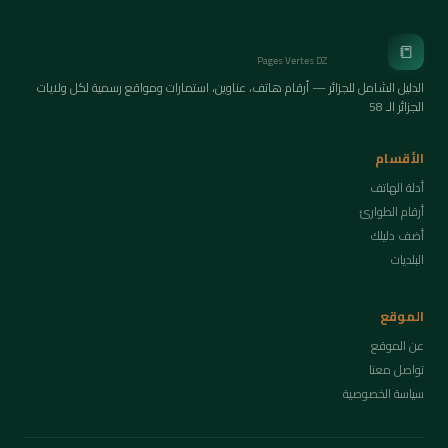
الصفحات الخضراء
📒
Pages Vertes DZ
الدليل الشامل للجزائر — أرقام هاتف، عناوين، استمارات ومواقع رسمية لكل ولايات
الجزائر الـ 58
الأقسام
أدلة الهاتف
أرقام الطوارئ
أضف دليلك
البلديات
الموقع
عن الموقع
تواصل معنا
سياسة الخصوصية