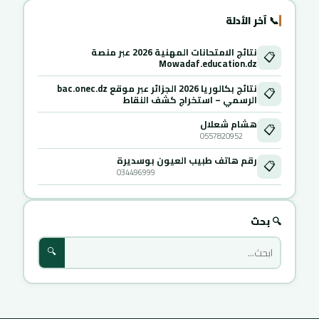
📞 آخر الأدلة
نتائج الامتحانات المهنية 2026 عبر منصة
📋
Mowadaf.education.dz
نتائج بكالوريا 2026 الجزائر عبر موقع bac.onec.dz
📋
الرسمي – استخراج كشف النقاط
هشام شعلال
📋
0557820952
رقم هاتف طبيب العيون بوسديرة
📋
034496999
🔍 بحث
🔍