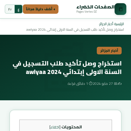
الصفحات الخضراء
📒
ع
Fr
+ أضف دليلاً مجاناً
Pages Vertes DZ
📰
الرئيسية
›
أخبار الجزائر
›
استخراج وصل تأكيد طلب التسجيل في السنة الاولى إبتدائي awlyaa 2024
أخبار الجزائر
استخراج وصل تأكيد طلب التسجيل في
السنة الاولى إبتدائي awlyaa 2024
✍️
📅 27 مايو 2024
⏱️ 1 دقائق قراءة
المحتويات
[
اخفاء
]