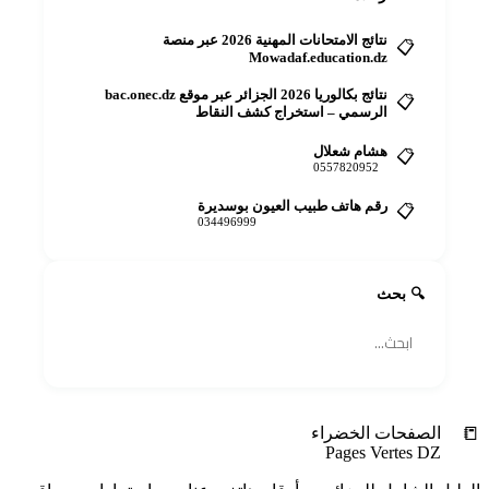
نتائج الامتحانات المهنية 2026 عبر منصة
📋
Mowadaf.education.dz
نتائج بكالوريا 2026 الجزائر عبر موقع bac.onec.dz
📋
الرسمي – استخراج كشف النقاط
هشام شعلال
📋
0557820952
رقم هاتف طبيب العيون بوسديرة
📋
034496999
🔍 بحث
🔍
📒
الصفحات الخضراء
Pages Vertes DZ