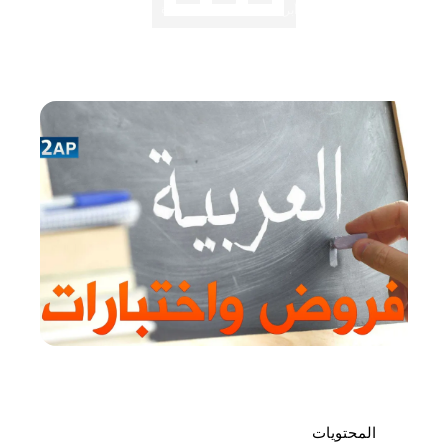
✍️ هشام شعلال
⏱️ 1 دقائق قراءة
📅 26 أبريل 2019
المحتويات