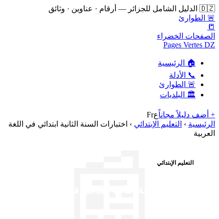
🇩🇿 الدليل الشامل للجزائر — أرقام · عناوين · وثائق
🚨 الطوارئ
📒
الصفحات الخضراء
Pages Vertes DZ
🏠 الرئيسية
📞 الأدلة
🚨 الطوارئ
🏛️ البلديات
+ أضف دليلاً مجاناً
ع
Fr
الرئيسية
›
التعليم الإبتدائي
›
اختبارات السنة الثانية ابتدائي في اللغة
العربية
📰
التعليم الإبتدائي
اختبارات السنة الثانية ابتدائي في اللغة
العربية